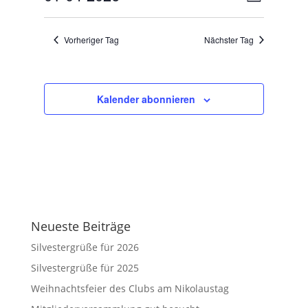
Tag
2026
Ansicht
Navigat
Datum
Navigat
wählen.
Vorheriger Tag
Nächster Tag
Kalender abonnieren
Neueste Beiträge
Silvestergrüße für 2026
Silvestergrüße für 2025
Weihnachtsfeier des Clubs am Nikolaustag