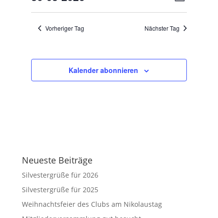
Tag
2026
Ansicht
Navigat
Datum
Navigat
wählen.
Vorheriger Tag
Nächster Tag
Kalender abonnieren
Neueste Beiträge
Silvestergrüße für 2026
Silvestergrüße für 2025
Weihnachtsfeier des Clubs am Nikolaustag